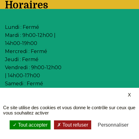
Horaires
Lundi : Fermé
Mardi : 9h00-12h00 |
14h00-19h00
Mercredi : Fermé
Jeudi : Fermé
Vendredi : 9h00-12h00
| 14h00-17h00
Samedi : Fermé
X
•
•
Accessibilité
Aide
•
Mentions légales
Ce site utilise des cookies et vous donne le contrôle sur ceux que
•
Plan du site
vous souhaitez activer
•
Fièrement propulsé par
l'Adico
Tout accepter
Tout refuser
Personnaliser
Service Sécurisé