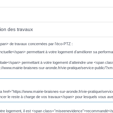
tion des travaux
pan> de travaux concernées par l'éco-PTZ :
uelle</span> permettant à votre logement d'améliorer sa performance
bale</span> permettant à votre logement d'atteindre une <span cl
tps://www.mairie-braisnes-sur-aronde.fr/vie-pratique/service-public/?x
 href="https://www.mairie-braisnes-sur-aronde.fr/vie-pratique/serv
er le reste à charge de vos travaux</span> pour lesquels vous a
ur votre logement, il est <span class="miseenevidence">recommandé</sp