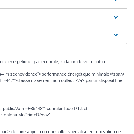
 énergétique (par exemple, isolation de votre toiture,
ass="miseenevidence">performance énergétique minimale</span>
ml=F447">d'assainissement non collectif</a> par un dispositif ne
ice-public/?xml=F36448">cumuler l'éco-PTZ et
vez obtenu MaPrimeRénov'.
an> de faire appel à un conseiller spécialisé en rénovation de