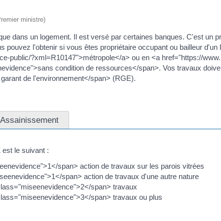
Premier ministre)
que dans un logement. Il est versé par certaines banques. C'est un
uvez l'obtenir si vous êtes propriétaire occupant ou bailleur d'un l
vice-public/?xml=R10147">métropole</a> ou en <a href="https://www.ma
enevidence">sans condition de ressources</span>. Vos travaux doi
 garant de l'environnement</span> (RGE).
Assainissement
est le suivant :
enevidence">1</span> action de travaux sur les parois vitrées
eenevidence">1</span> action de travaux d'une autre nature
 class="miseenevidence">2</span> travaux
class="miseenevidence">3</span> travaux ou plus