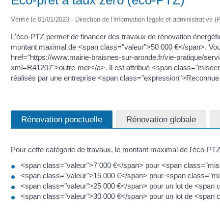
Vérifié le 01/01/2023 - Direction de l'information légale et administrative (
L'éco-PTZ permet de financer des travaux de rénovation énergéti
montant maximal de <span class="valeur">50 000 €</span>. Vous po
href="https://www.mairie-braisnes-sur-aronde.fr/vie-pratique/ser
xml=R41207">outre-mer</a>. Il est attribué <span class="mise
réalisés par une entreprise <span class="expression">Reconnue
Rénovation ponctuelle
Rénovation globale
Pour cette catégorie de travaux, le montant maximal de l'éco-PTZ 
<span class="valeur">7 000 €</span> pour <span class="mise
<span class="valeur">15 000 €</span> pour <span class="mis
<span class="valeur">25 000 €</span> pour un lot de <span
<span class="valeur">30 000 €</span> pour un lot de <span 