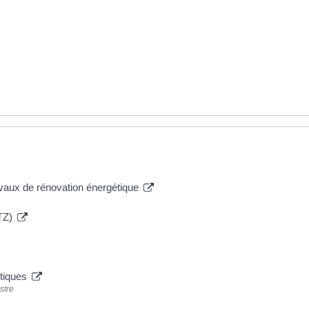
avaux de rénovation énergétique
PTZ)
étiques
stre