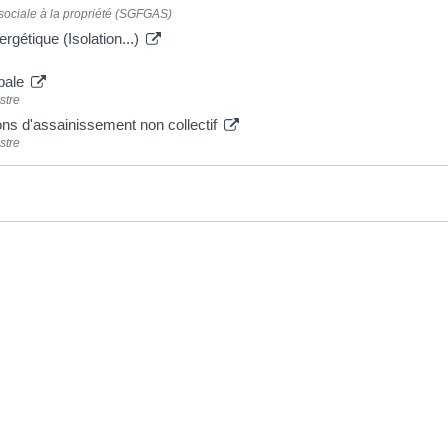
 sociale à la propriété (SGFGAS)
rgétique (Isolation...)
obale
stre
ions d'assainissement non collectif
stre