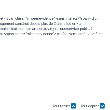
 prêt <span class="miseenevidence">sans intérêts</span> d'un
ogement construit depuis plus de 2 ans situé en <a
irie-braisnes-sur-aronde.fr/vie-pratique/service-public/?
vent <span class="miseenevidence">impérativement</span> être
Tout replier
Tout déplier